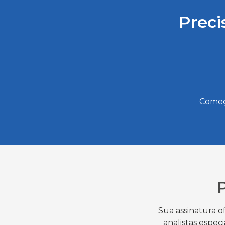
Preci
Começ
Sua assinatura o
analistas espec