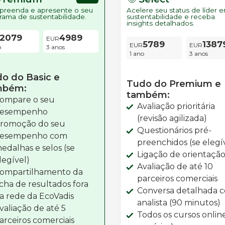
reenda e apresente o seu
Acelere seu status de líder 
rama de sustentabilidade.
sustentabilidade e receba
insights detalhados.
2079
4989
5789
1387
o
3 anos
1 ano
3 anos
o do Basic e
Tudo do Premium e
mbém:
também:
ompare o seu
Avaliação prioritária
esempenho
(revisão agilizada)
romoção do seu
Questionários pré-
esempenho com
preenchidos (se elegí
edalhas e selos (se
Ligação de orientaçã
legível)
Avaliação de até 10
ompartilhamento da
parceiros comerciais
icha de resultados fora
Conversa detalhada 
a rede da EcoVadis
analista (90 minutos)
valiação de até 5
Todos os cursos onlin
arceiros comerciais