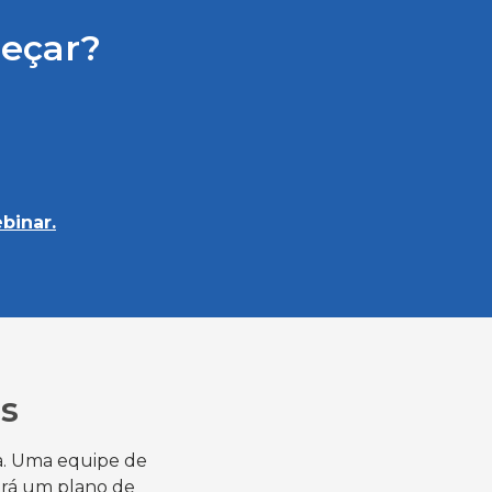
meçar?
binar.
s
ça. Uma equipe de
berá um plano de