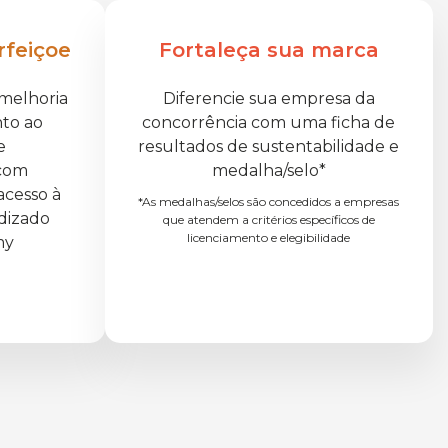
rfeiçoe
Fortaleça sua marca
melhoria
Diferencie sua empresa da
nto ao
concorrência com uma ficha de
e
resultados de sustentabilidade e
 com
medalha/selo*
acesso à
*As medalhas/selos são concedidos a empresas
dizado
que atendem a critérios específicos de
licenciamento e elegibilidade
my