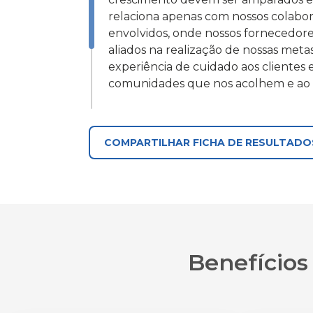
relaciona apenas com nossos colab
envolvidos, onde nossos fornecedore
aliados na realização de nossas meta
experiência de cuidado aos clientes
comunidades que nos acolhem e ao 
Nessa linha, para trabalhar lado a 
lógica de melhoria contínua, mapeam
COMPARTILHAR FICHA DE RESULTADO
uma avaliação ASG (Ambiental, Soci
EcoVadis, o que certamente nos perm
sustentáveis e resilientes. Convidam
iniciativa registrando-se aqui.
Benefícios