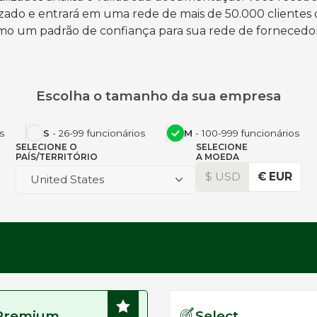
zado e entrará em uma rede de mais de 50.000 clientes
mo um padrão de confiança para sua rede de fornecedor
Escolha o tamanho da sua empresa
s
S
- 26-99 funcionários
M
- 100-999 funcionários
SELECIONE O
SELECIONE
PAÍS/TERRITÓRIO
A MOEDA
$ USD
€ EUR
United States
Premium
Select