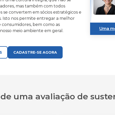
oradores, mas também com todos
s se convertem em sócios estratégicos e
s. Isto nos permite entregar a melhor
 e consumidores, bem como as
Uma me
nosso meio ambiente em geral.
lado com nossos fornecedores em uma
os nossos impactos gerais através de
S
CADASTRE-SE AGORA
al, Governança) em conjunto com a
itirá gerar cadeias de suprimentos
os você a fazer parte desta importante
 de uma avaliação de suste