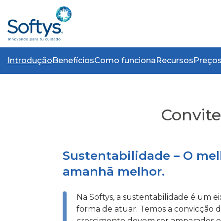
Introdução
Benefícios
Como funciona
Recursos
Preço
Convite
Sustentabilidade – O me
amanhã melhor.
Na Softys, a sustentabilidade é um e
forma de atuar. Temos a convicção 
crescimento devem ser amparados e