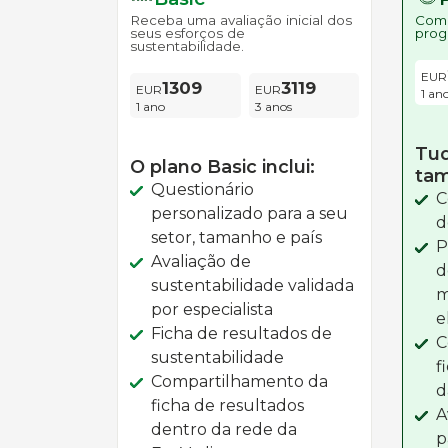
Receba uma avaliação inicial dos
Comp
seus esforços de
prog
sustentabilidade.
1309
3119
1 an
1 ano
3 anos
Tud
O plano Basic inclui:
ta
Questionário
C
personalizado para a seu
d
setor, tamanho e país
P
Avaliação de
d
sustentabilidade validada
m
por especialista
e
Ficha de resultados de
C
sustentabilidade
f
Compartilhamento da
d
ficha de resultados
A
dentro da rede da
p