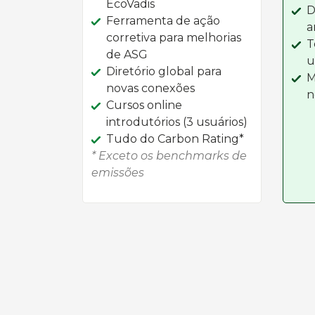
EcoVadis
D
Ferramenta de ação
a
corretiva para melhorias
T
de ASG
u
Diretório global para
M
novas conexões
n
Cursos online
introdutórios (3 usuários)
Tudo do Carbon Rating*
* Exceto os benchmarks de
emissões